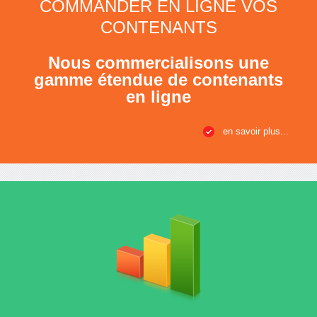
COMMANDER EN LIGNE VOS
CONTENANTS
Nous commercialisons une
gamme étendue de contenants
en ligne
en savoir plus...