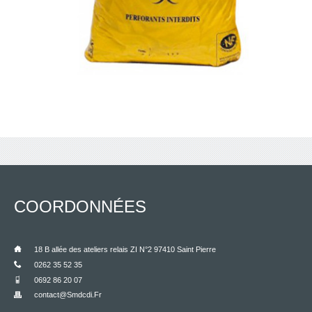
COORDONNÉES
___
18 B allée des ateliers relais ZI N°2 97410 Saint Pierre
___
0262 35 52 35
___
0692 86 20 07
Contact@smdcdi.fr
___