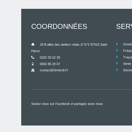
COORDONNÉES
SER
Gesti
___
18 B allée des ateliers relais ZI N°2 97410 Saint
Fréqu
Pierre
Traça
___
0262 35 52 35
Vente
___
0692 86 20 07
Contact@smdcdi.fr
Déche
___
Suivez nous sur Facebook et partagez avec nous