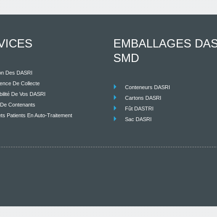
VICES
EMBALLAGES DAS
SMD
on Des DASRI
ence De Collecte
Conteneurs DASRI
bilité De Vos DASRI
Cartons DASRI
 De Contenants
Fût DASTRI
ts Patients En Auto-Traitement
Sac DASRI