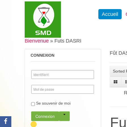
Accueil
Bienvenue
»
Futs DASRI
Fût DAS
CONNEXION
Sorted 
R
Se souvenir de moi
Connexion
Fu